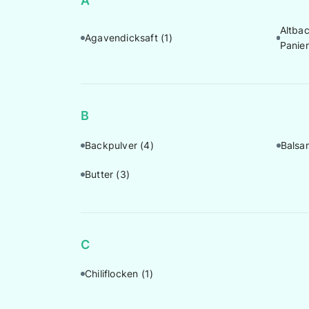
A
Altba
Agavendicksaft
(1)
Panie
B
Backpulver
(4)
Balsa
Butter
(3)
C
Chiliflocken
(1)