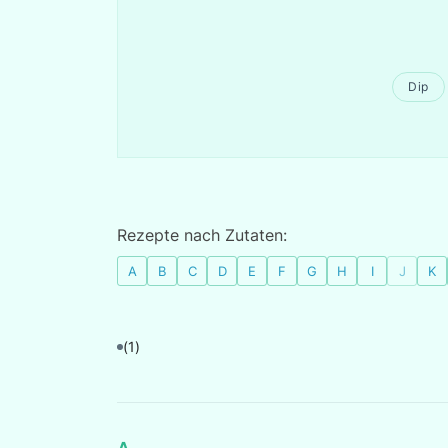
Dip
Rezepte nach Zutaten:
A
B
C
D
E
F
G
H
I
J
K
(1)