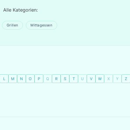
Alle Kategorien:
Grillen
Mittagessen
L
M
N
O
P
Q
R
S
T
U
V
W
X
Y
Z