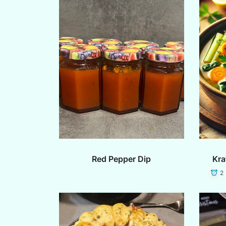
Red Pepper Dip
Kra
2