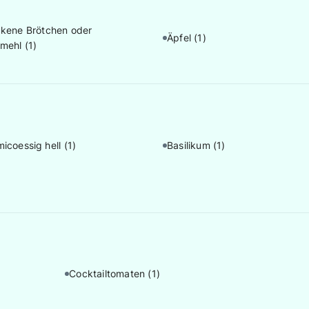
ckene Brötchen oder
Äpfel
(1)
rmehl
(1)
micoessig hell
(1)
Basilikum
(1)
Cocktailtomaten
(1)