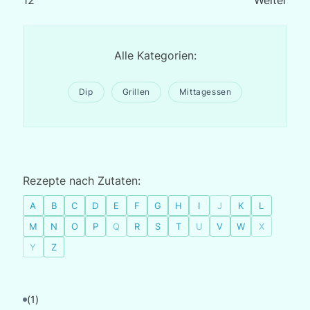
1
2
Weiter
Alle Kategorien:
Dip
Grillen
Mittagessen
Rezepte nach Zutaten:
A
B
C
D
E
F
G
H
I
J
K
L
M
N
O
P
Q
R
S
T
U
V
W
X
Y
Z
(1)