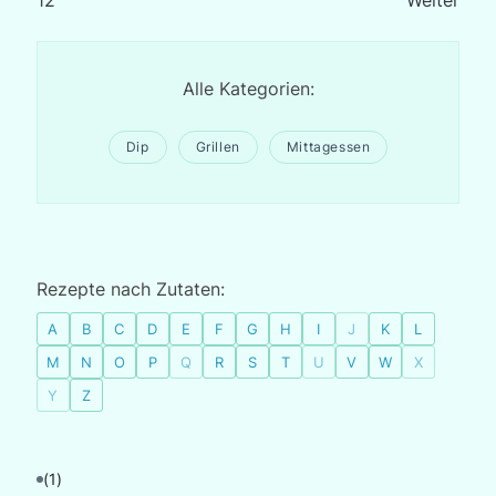
1
2
Weiter
Alle Kategorien:
Dip
Grillen
Mittagessen
Rezepte nach Zutaten:
A
B
C
D
E
F
G
H
I
J
K
L
M
N
O
P
Q
R
S
T
U
V
W
X
Y
Z
(1)