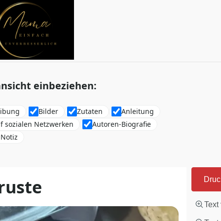
nsicht einbeziehen:
eibung
Bilder
Zutaten
Anleitung
uf sozialen Netzwerken
Autoren-Biografie
Notiz
ruste
Druc
Text