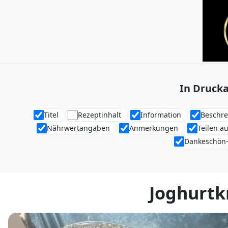
In Drucka
Titel
Rezeptinhalt
Information
Beschr
Nährwertangaben
Anmerkungen
Teilen a
Dankeschön-
Joghurtk