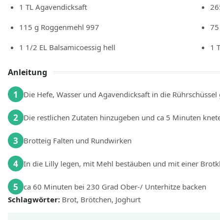
1
TL
Agavendicksaft
26
115
g
Roggenmehl 997
75
1 1/2
EL
Balsamicoessig hell
1
Anleitung
1
Die Hefe, Wasser und Agavendicksaft in die Rührschüssel
2
Die restlichen Zutaten hinzugeben und ca 5 Minuten knet
3
Brotteig Falten und Rundwirken
4
In die Lilly legen, mit Mehl bestäuben und mit einer Brot
5
ca 60 Minuten bei 230 Grad Ober-/ Unterhitze backen
Schlagwörter:
Brot, Brötchen, Joghurt