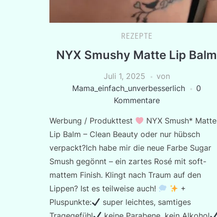
REZEPTE
NYX Smushy Matte Lip Balm
Juli 1, 2025
von
Mama_einfach_unverbesserlich
0
Kommentare
Werbung / Produkttest
NYX Smush* Matte
Lip Balm – Clean Beauty oder nur hübsch
verpackt?Ich habe mir die neue Farbe Sugar
Smush gegönnt – ein zartes Rosé mit soft-
mattem Finish. Klingt nach Traum auf den
Lippen? Ist es teilweise auch!
+
Pluspunkte:
super leichtes, samtiges
Tragegefühl
keine Parabene, kein Alkohol