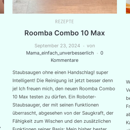
REZEPTE
Roomba Combo 10 Max
September 23, 2024
von
Mama_einfach_unverbesserlich
0
Kommentare
Staubsaugen ohne einen Handschlag! super
Intelligent! Die Reinigung ist jetzt besser denn
W
je! Ich freuen mich, den neuen Roomba Combo
V
10 Max testen zu dürfen. Ein Roboter-
b
Staubsauger, der mit seinen Funktionen
F
überrascht, abgesehen von der Saugkraft, der
a
Fähigkeit zum Wischen und den zusätzlichen
K
Funktionen seiner Basis: Mein bisher bester