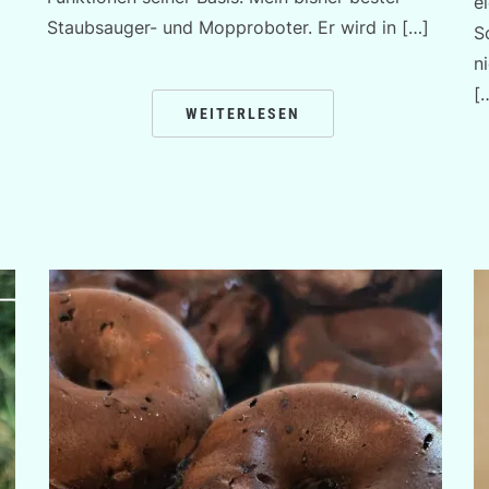
e
Staubsauger- und Mopproboter. Er wird in […]
S
n
[
WEITERLESEN