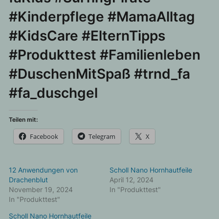
#Kinderpflege #MamaAlltag
#KidsCare #ElternTipps
#Produkttest #Familienleben
#DuschenMitSpaß #trnd_fa
#fa_duschgel
Teilen mit:
Facebook
Telegram
X
12 Anwendungen von
Scholl Nano Hornhautfeile
Drachenblut
April 12, 2024
November 19, 2024
In "Produkttest"
In "Produkttest"
Scholl Nano Hornhautfeile