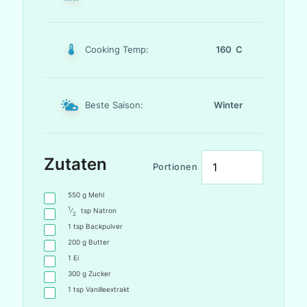
Cooking Temp:
160 C
Beste Saison:
Winter
Zutaten
Portionen
550
g
Mehl
1
⁄
tsp
Natron
2
1
tsp
Backpulver
200
g
Butter
1
Ei
300
g
Zucker
1
tsp
Vanilleextrakt