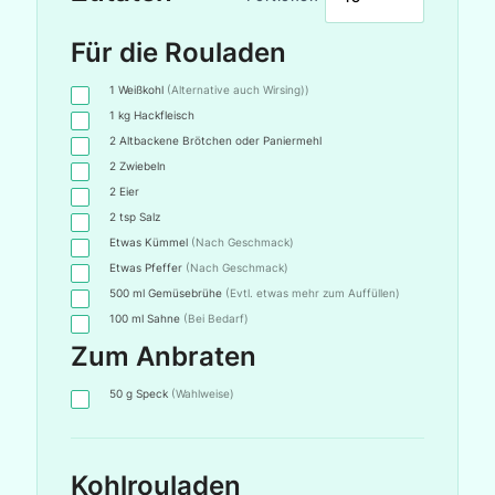
Für die Rouladen
1
Weißkohl
(Alternative auch Wirsing))
1
kg
Hackfleisch
2
Altbackene Brötchen oder Paniermehl
2
Zwiebeln
2
Eier
2
tsp
Salz
Etwas
Kümmel
(Nach Geschmack)
Etwas
Pfeffer
(Nach Geschmack)
500
ml
Gemüsebrühe
(Evtl. etwas mehr zum Auffüllen)
100
ml
Sahne
(Bei Bedarf)
Zum Anbraten
50
g
Speck
(Wahlweise)
Kohlrouladen