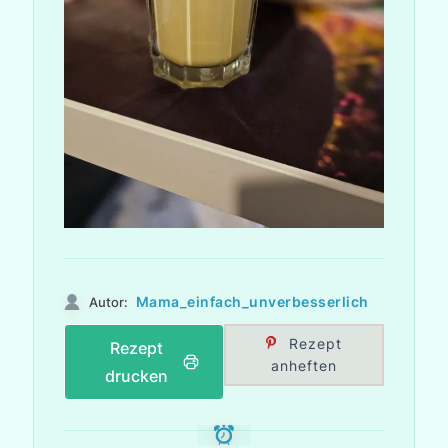
Mama_einfach_unverbesserlich
Autor:
Rezept
Rezept
anheften
drucken