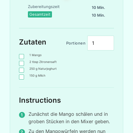
Zubereitungszeit
10 Min.
Gesamtzeit
10 Min.
Zutaten
Portionen
1
Mango
2
tbsp
Zitronensaft
250
g
Naturjoghurt
150
g
Milch
Instructions
Zunächst die Mango schälen und in
groben Stücken in den Mixer geben.
Zu den Mangowürfeln werden nun