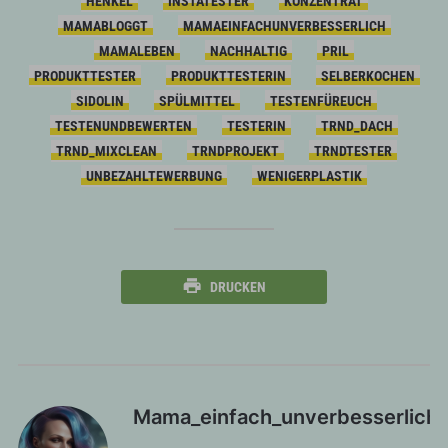
HENKEL
INSTATESTER
KONZENTRAT
MAMABLOGGT
MAMAEINFACHUNVERBESSERLICH
MAMALEBEN
NACHHALTIG
PRIL
PRODUKTTESTER
PRODUKTTESTERIN
SELBERKOCHEN
SIDOLIN
SPÜLMITTEL
TESTENFÜREUCH
TESTENUNDBEWERTEN
TESTERIN
TRND_DACH
TRND_MIXCLEAN
TRNDPROJEKT
TRNDTESTER
UNBEZAHLTEWERBUNG
WENIGERPLASTIK
DRUCKEN
Mama_einfach_unverbesserlich