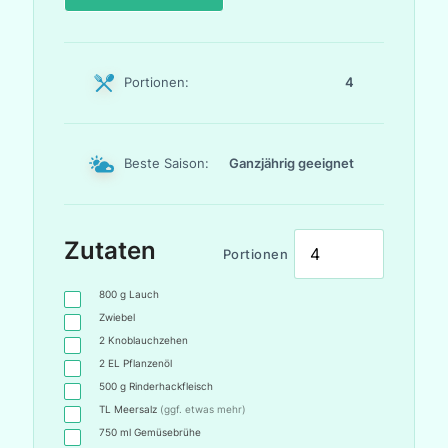
Portionen:
4
Beste Saison:
Ganzjährig geeignet
Zutaten
Portionen
800
g
Lauch
Zwiebel
2
Knoblauchzehen
2
EL
Pflanzenöl
500
g
Rinderhackfleisch
TL
Meersalz
(ggf. etwas mehr)
750
ml
Gemüsebrühe