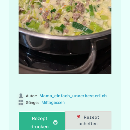
Mama_einfach_unverbesserlich
Autor:
Mittagessen
Gänge:
Rezept
Rezept
anheften
drucken