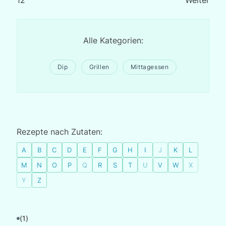
1
2
Weiter
Alle Kategorien:
Dip
Grillen
Mittagessen
Rezepte nach Zutaten:
A
B
C
D
E
F
G
H
I
J
K
L
M
N
O
P
Q
R
S
T
U
V
W
X
Y
Z
(1)