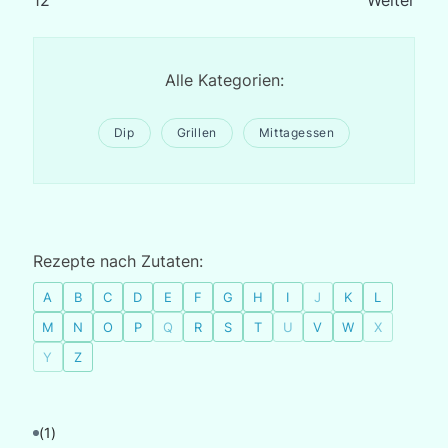
1
2
Weiter
Alle Kategorien:
Dip
Grillen
Mittagessen
Rezepte nach Zutaten:
A
B
C
D
E
F
G
H
I
J
K
L
M
N
O
P
Q
R
S
T
U
V
W
X
Y
Z
(1)